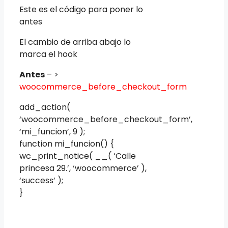
Este es el código para poner lo
antes
El cambio de arriba abajo lo
marca el hook
Antes
– >
woocommerce_before_checkout_form
add_action(
‘woocommerce_before_checkout_form’,
‘mi_funcion’, 9 );
function mi_funcion() {
wc_print_notice( __( ‘Calle
princesa 29.’, ‘woocommerce’ ),
‘success’ );
}