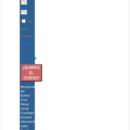
He
leído y
acepto la
Política
de
Privacidad
¡QUIERO
EL
CURSO!
Responsable
del
fichero:
Oriol
Penas
Cardó
Finalidad:
Enviarte
información
sobre