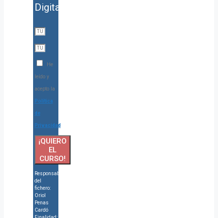
Digitales
He
leído y
acepto la
Política
de
Privacidad
¡QUIERO
EL
CURSO!
Responsable
del
fichero:
Oriol
Penas
Cardó
Finalidad: