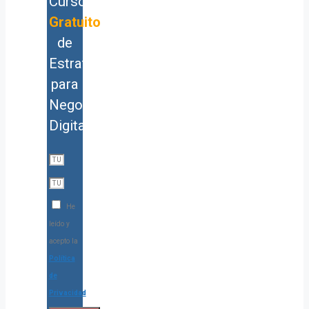
Curso
Gratuito
de
Estrategia
para
Negocios
Digitales
He
leído y
acepto la
Política
de
Privacidad