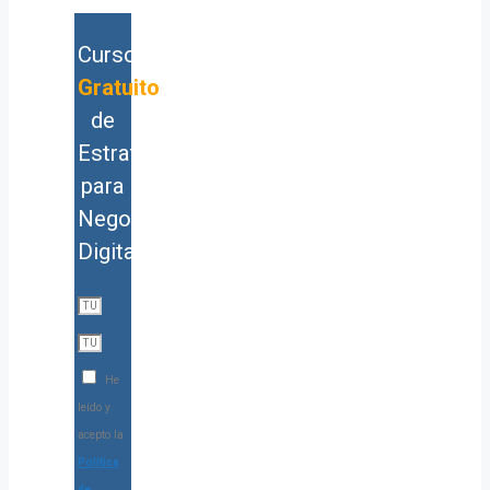
Curso
Gratuito
de
Estrategia
para
Negocios
Digitales
He
leído y
acepto la
Política
de