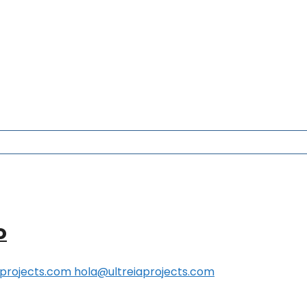
o
aprojects.com hola@ultreiaprojects.com