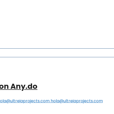
con Any.do
ola@ultreiaprojects.com hola@ultreiaprojects.com