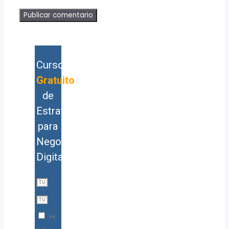
Curso
Gratuito
de
Estrategia
para
Negocios
Digitales
He