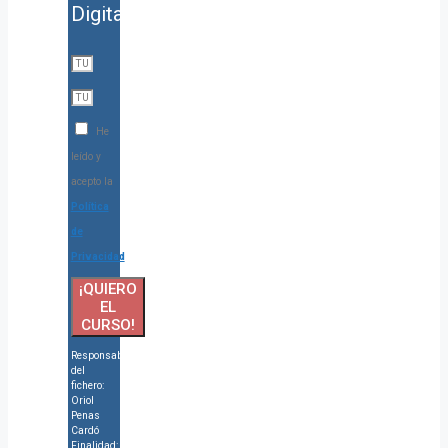
Digitales
He
leído y
acepto la
Política
de
Privacidad
¡QUIERO
EL
CURSO!
Responsable
del
fichero:
Oriol
Penas
Cardó
Finalidad: