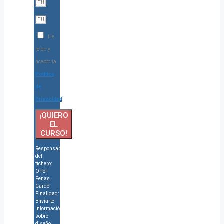
He
leído y
acepto la
Política
de
Privacidad
¡QUIERO
EL
CURSO!
Responsable
del
fichero:
Oriol
Penas
Cardó
Finalidad:
Enviarte
información
sobre
diseño