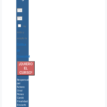
He
leído y
acepto la
Política
de
Privacidad
¡QUIERO
EL
CURSO!
Responsable
del
fichero:
Oriol
Penas
Cardó
Finalidad:
Enviarte