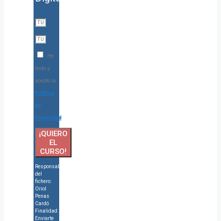
He
leído y
acepto la
Política
de
Privacidad
¡QUIERO
EL
CURSO!
Responsable
del
fichero:
Oriol
Penas
Cardó
Finalidad:
Enviarte