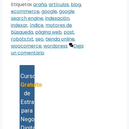
Etiquetas
araña
,
artículos
,
blog
,
ecommerce
,
google
,
google
search engine
,
indexación
,
indexar
,
índice
,
motores de
búsqueda
,
página web
,
post
,
robots.txt
,
seo
,
tienda online
,
woocomerce
,
wordpress
Deja
un comentario
Curso
Gratuito
de
Estrategia
para
Negocios
Digitales