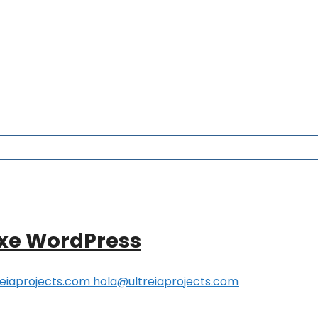
exe WordPress
eiaprojects.com hola@ultreiaprojects.com