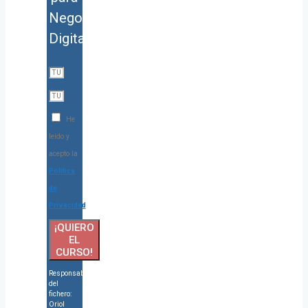
Negocios
Digitales
He
leído y
acepto la
Política
de
Privacidad
¡QUIERO
EL
CURSO!
Responsable
del
fichero:
Oriol