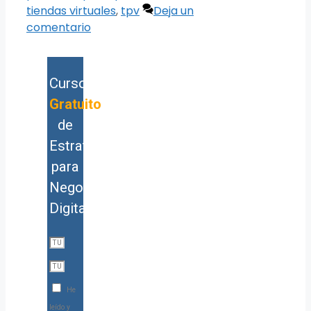
tiendas virtuales
,
tpv
Deja un
comentario
Curso
Gratuito
de
Estrategia
para
Negocios
Digitales
He
leído y