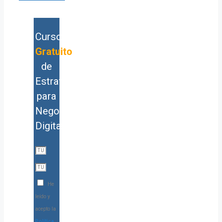
Curso
Gratuito
de
Estrategia
para
Negocios
Digitales
He
leído y
acepto la
Política